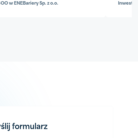
COO w ENEBariery Sp. z o.o.
Inwesty
ślij formularz