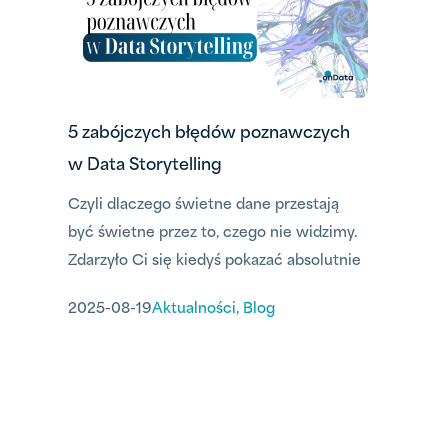
bezcenne insighty.
5 zabójczych błędów poznawczych
w Data Storytelling
Czyli dlaczego świetne dane przestają
być świetne przez to, czego nie widzimy.
Zdarzyło Ci się kiedyś pokazać absolutnie
genialny wykres i zamiast efektu „wow”,
2025-08-19
Aktualności
,
Blog
usłyszeć: No tak, ale…