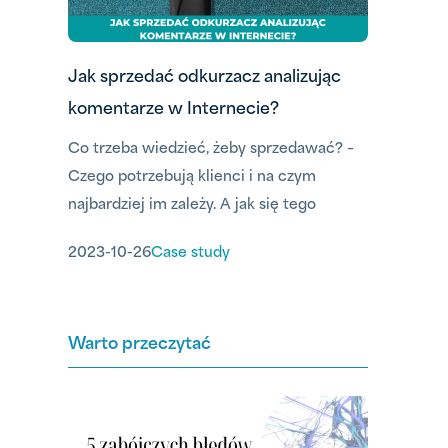
Jak sprzedać odkurzacz analizując
komentarze w Internecie?
Co trzeba wiedzieć, żeby sprzedawać? –
Czego potrzebują klienci i na czym
najbardziej im zależy. A jak się tego
dowiedzieć? – Słuchając tego, co mówią.
2023-10-26
Case study
Można ich o to zapytać, ale można też
poszukać opinii, którymi sami się dzielą.
Nie bez powodu monitorowanie
Warto przeczytać
wypowiedzi konsumentów w Internecie
nazywa się “social listening”. To słuchanie
tego co i w jaki sposób mówią klienci –
bo w ich wypowiedziach można wyczytać