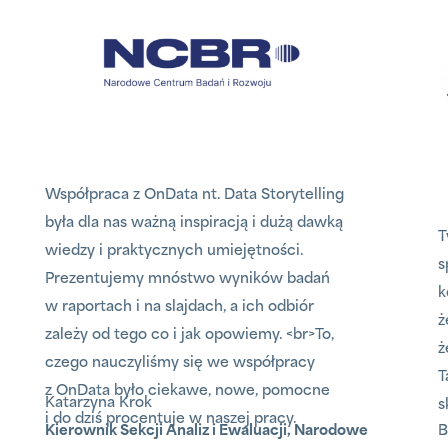
Współpraca z OnData nt. Data Storytelling
była dla nas ważną inspiracją i dużą dawką
wiedzy i praktycznych umiejętności.
Prezentujemy mnóstwo wyników badań
w raportach i na slajdach, a ich odbiór
zależy od tego co i jak opowiemy. <br>To,
czego nauczyliśmy się we współpracy
z OnData było ciekawe, nowe, pomocne
Katarzyna Krok
i do dziś procentuje w naszej pracy.
Kierownik Sekcji Analiz i Ewaluacji, Narodowe