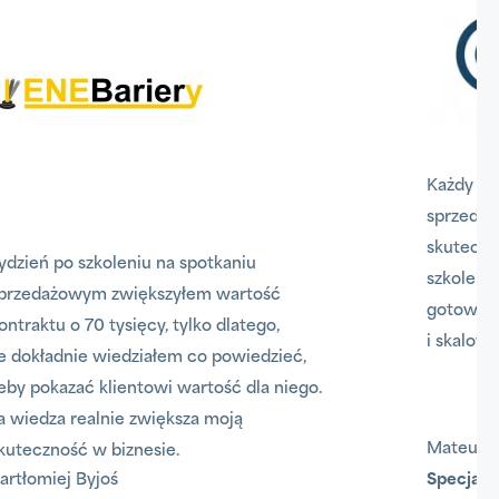
Każdy p
sprzeda
skutecz
Tydzień po szkoleniu na spotkaniu
szkoleń
sprzedażowym zwiększyłem wartość
gotowe 
kontraktu o 70 tysięcy, tylko dlatego,
i skalow
że dokładnie wiedziałem co powiedzieć,
żeby pokazać klientowi wartość dla niego.
Ta wiedza realnie zwiększa moją
Mateus
skuteczność w biznesie.
Bartłomiej Byjoś
Specjal