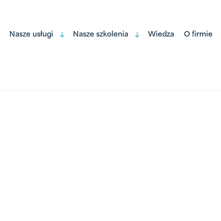
Nasze usługi
Nasze szkolenia
Wiedza
O firmie
Open
Open
menu
menu