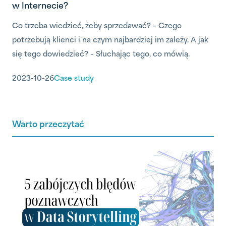
w Internecie?
Co trzeba wiedzieć, żeby sprzedawać? – Czego
potrzebują klienci i na czym najbardziej im zależy. A jak
się tego dowiedzieć? – Słuchając tego, co mówią.
Można ich o to zapytać, ale można też poszukać opinii,
2023-10-26
Case study
którymi sami się dzielą. Nie bez powodu monitorowanie
wypowiedzi konsumentów w Internecie nazywa się
“social listening”. To słuchanie tego co i w jaki sposób
Warto przeczytać
mówią klienci – bo w ich wypowiedziach można
wyczytać bezcenne insighty.