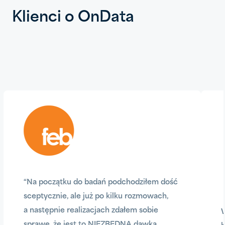
Klienci o OnData
“Na początku do badań podchodziłem dość
sceptycznie, ale już po kilku rozmowach,
a następnie realizacjach zdałem sobie
W
sprawę, że jest to NIEZBĘDNA dawka