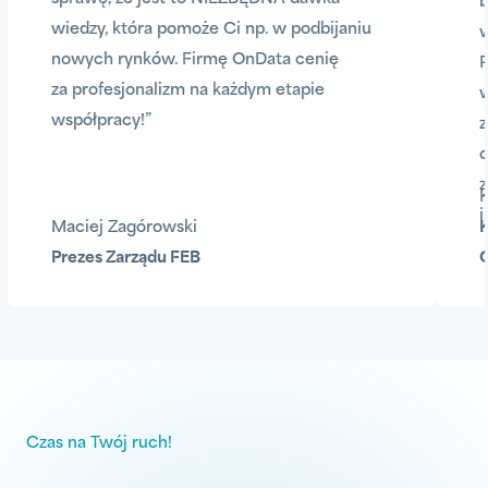
b
wiedzy, która pomoże Ci np. w podbijaniu
w
nowych rynków. Firmę OnData cenię
P
za profesjonalizm na każdym etapie
w
współpracy!”
z
c
z
K
i
Maciej Zagórowski
K
Prezes Zarządu FEB
C
Czas na Twój ruch!