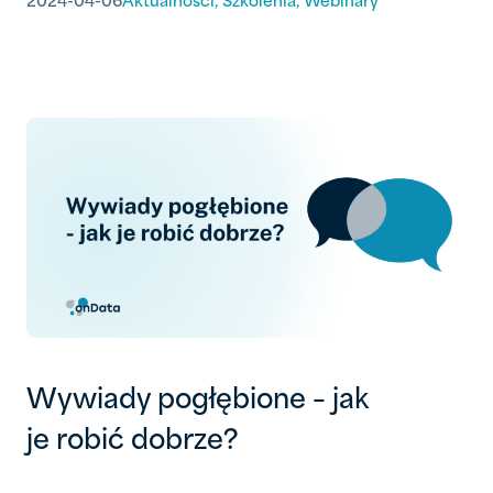
2024-04-06
Aktualności
,
Szkolenia
,
Webinary
Wywiady pogłębione – jak
je robić dobrze?