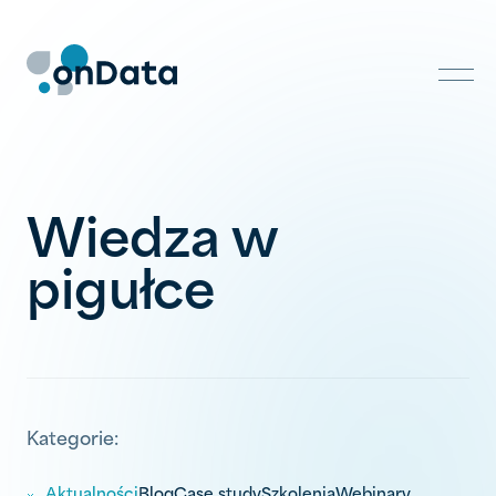
Skip
to
content
Wiedza w
pigułce
Kategorie:
Aktualności
Blog
Case study
Szkolenia
Webinary