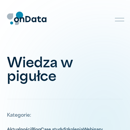
Skip
to
content
Wiedza w
pigułce
Kategorie:
Aktualności
Blog
Case study
Szkolenia
Webinary