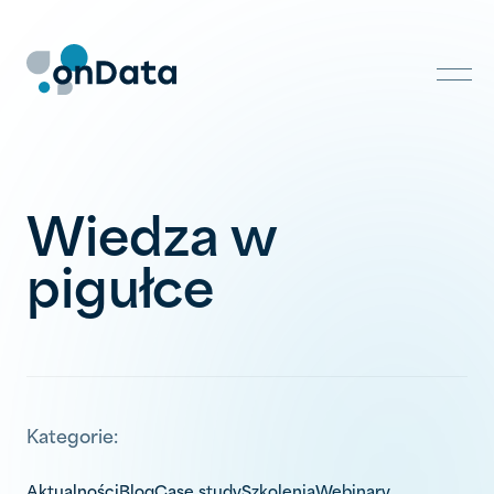
Skip
to
content
Wiedza w
pigułce
Kategorie:
Aktualności
Blog
Case study
Szkolenia
Webinary